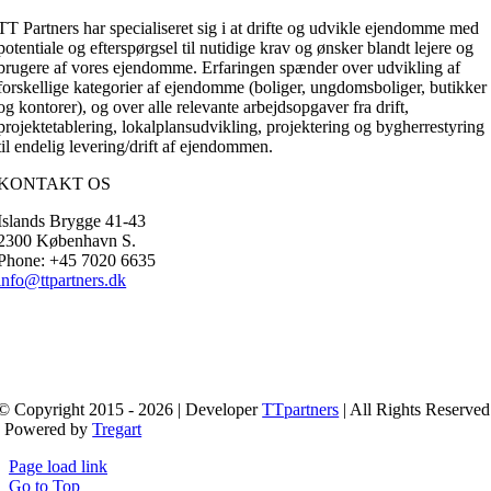
TT Partners har specialiseret sig i at drifte og udvikle ejendomme med
potentiale og efterspørgsel til nutidige krav og ønsker blandt lejere og
brugere af vores ejendomme. Erfaringen spænder over udvikling af
forskellige kategorier af ejendomme (boliger, ungdomsboliger, butikker
og kontorer), og over alle relevante arbejdsopgaver fra drift,
projektetablering, lokalplansudvikling, projektering og bygherrestyring
til endelig levering/drift af ejendommen.
KONTAKT OS
Islands Brygge 41-43
2300 København S.
Phone: +45 7020 6635
info@ttpartners.dk
© Copyright 2015 - 2026 | Developer
TTpartners
| All Rights Reserved
| Powered by
Tregart
Page load link
Go to Top