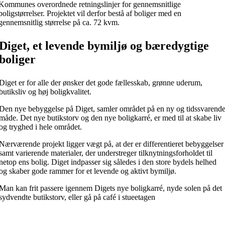
Kommunes overordnede retningslinjer for gennemsnitlige
boligstørrelser. Projektet vil derfor bestå af boliger med en
gennemsnitlig størrelse på ca. 72 kvm.
Diget, et levende bymiljø og bæredygtige
boliger
Diget er for alle der ønsker det gode fællesskab, grønne uderum,
butiksliv og høj boligkvalitet.
Den nye bebyggelse på Diget, samler området på en ny og tidssvarend
måde. Det nye butikstorv og den nye boligkarré, er med til at skabe liv
og tryghed i hele området.
Nærværende projekt ligger vægt på, at der er differentieret bebyggelser
samt varierende materialer, der understreger tilknytningsforholdet til
netop ens bolig.
Diget indpasser sig således i den store bydels helhed
og skaber gode rammer for et levende og aktivt bymiljø.
Man kan frit passere igennem Digets nye boligkarré, nyde solen på det
sydvendte butikstorv, eller gå på café i stueetagen