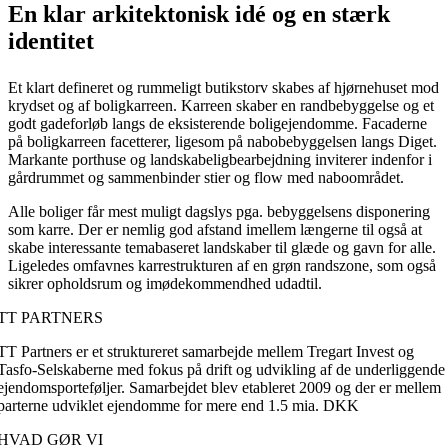
En klar arkitektonisk idé og en stærk
identitet
Et klart defineret og rummeligt butikstorv skabes af hjørnehuset mod
krydset og af boligkarreen. Karreen skaber en randbebyggelse og et
godt gadeforløb langs de eksisterende boligejendomme. Facaderne
på boligkarreen facetterer, ligesom på nabobebyggelsen langs Diget.
Markante porthuse og landskabeligbearbejdning inviterer indenfor i
gårdrummet og sammenbinder stier og flow med naboområdet.
Alle boliger får mest muligt dagslys pga. bebyggelsens disponering
som karre. Der er nemlig god afstand imellem længerne til også at
skabe interessante temabaseret landskaber til glæde og gavn for alle.
Ligeledes omfavnes karrestrukturen af en grøn randszone, som også
sikrer opholdsrum og imødekommendhed udadtil.
TT PARTNERS
TT Partners er et struktureret samarbejde mellem Tregart Invest og
Tasfo-Selskaberne med fokus på drift og udvikling af de underliggende
ejendomsporteføljer. Samarbejdet blev etableret 2009 og der er mellem
parterne udviklet ejendomme for mere end 1.5 mia. DKK
HVAD GØR VI