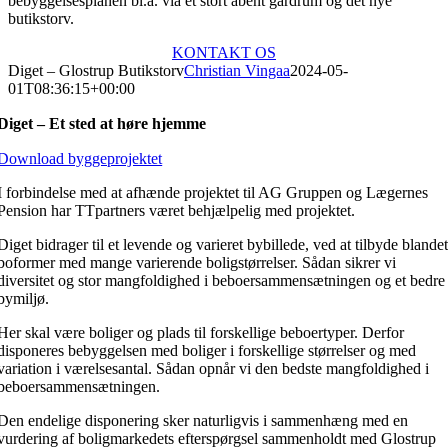
bebyggelsesplanen bl.a. via et stort åbent gårdrum og det nye
butikstorv.
KONTAKT OS
Diget – Glostrup Butikstorv
Christian Vingaa
2024-05-
01T08:36:15+00:00
Diget – Et sted at høre hjemme
Download byggeprojektet
I forbindelse med at afhænde projektet til AG Gruppen og Lægernes
Pension har TTpartners været behjælpelig med projektet.
Diget bidrager til et levende og varieret bybillede, ved at tilbyde blande
boformer med mange varierende boligstørrelser. Sådan sikrer vi
diversitet og stor mangfoldighed i beboersammensætningen og et bedre
bymiljø.
Her skal være boliger og plads til forskellige beboertyper. Derfor
disponeres bebyggelsen med boliger i forskellige størrelser og med
variation i værelsesantal. Sådan opnår vi den bedste mangfoldighed i
beboersammensætningen.
Den endelige disponering sker naturligvis i sammenhæng med en
vurdering af boligmarkedets efterspørgsel sammenholdt med Glostrup